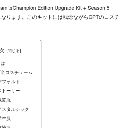
ion Edition Upgrade Kit + Season 5
全種になります。このキットには残念ながらCPTのコスチ
次
とは
ズ全コスチューム
デフォルト
ストーリー
戦闘服
ノスタルジック
学生服
体操服