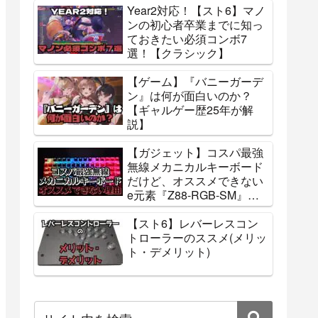
Year2対応！【スト6】マノ
ンの初心者卒業までに知っ
ておきたい必須コンボ7
選！【クラシック】
【ゲーム】『バニーガーデ
ン』は何が面白いのか？
【ギャルゲー歴25年が解
説】
【ガジェット】コスパ最強
無線メカニカルキーボード
だけど、オススメできない
e元素『Z88-RGB-SM』レ
ビュー
【スト6】レバーレスコン
トローラーのススメ(メリッ
ト・デメリット)