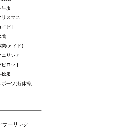
次
とは
ト全コスチューム
デフォルト
ストーリー
戦闘服
学生服
クリスマス
カイビト
水着
職業(メイド)