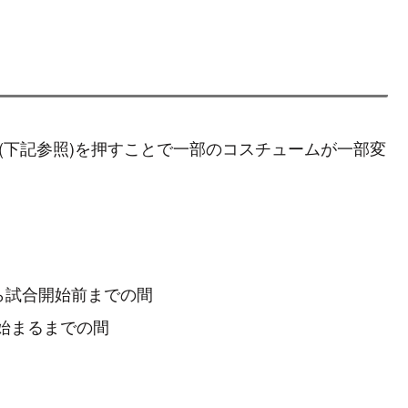
フェリシア
デビロット
体操服
スポーツ(新体操)
め
ンサーリンク