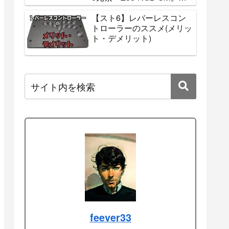
Year2対応！【スト6】マノ
ンの初心者卒業までに知っ
ておきたい必須コンボ7
選！【クラシック】
【ゲーム】『バニーガーデ
ン』は何が面白いのか？
【ギャルゲー歴25年が解
説】
【ガジェット】コスパ最強
無線メカニカルキーボード
だけど、オススメできない
e元素『Z88-RGB-SM』レ
ビュー
【スト6】レバーレスコン
トローラーのススメ(メリッ
ト・デメリット)