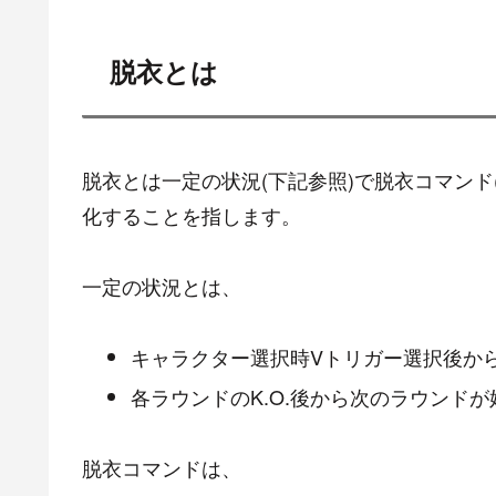
まと
スポ