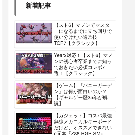
【ストⅤ】キャミィ 全コ
スチューム画像まとめ
【脱衣込み】
【ストⅤ】ポイズン 全コ
スチューム画像まとめ
【脱衣込み】
新着記事
【スト6】マノンでマスタ
ーになるまでに立ち回りで
使い分けたい通常技
TOP7【クラシック】