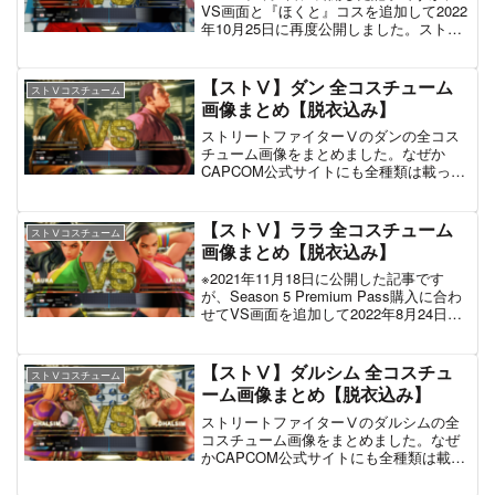
VS画面と『ほくと』コスを追加して2022
年10月25日に再度公開しました。ストリ
ートファイターⅤのかりんの全コスチュ
ーム画像をまとめました。なぜか
CAPCOM公式サイトにも全種類は載って
【ストⅤ】ダン 全コスチューム
ストⅤコスチューム
いません。...
画像まとめ【脱衣込み】
ストリートファイターⅤのダンの全コス
チューム画像をまとめました。なぜか
CAPCOM公式サイトにも全種類は載って
いません。今回紹介するのは2021年11月
時点においてSteam版Champion Edition
Upgrade Kit + S...
【ストⅤ】ララ 全コスチューム
ストⅤコスチューム
画像まとめ【脱衣込み】
※2021年11月18日に公開した記事です
が、Season 5 Premium Pass購入に合わ
せてVS画面を追加して2022年8月24日に
再度公開しました。ストリートファイタ
ーⅤのララの全コスチューム画像をまと
めました。なぜかCAPCO...
【ストⅤ】ダルシム 全コスチュ
ストⅤコスチューム
ーム画像まとめ【脱衣込み】
ストリートファイターⅤのダルシムの全
コスチューム画像をまとめました。なぜ
かCAPCOM公式サイトにも全種類は載っ
ていません。今回紹介するのは2021年11
月時点においてSteam版Champion