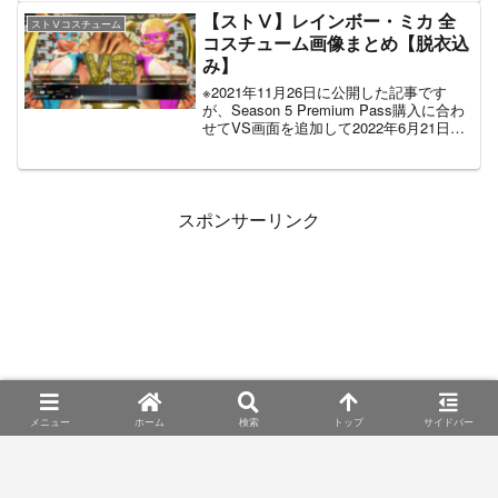
Edition Upgrade Kit+ ...
【ストⅤ】レインボー・ミカ 全
ストⅤコスチューム
コスチューム画像まとめ【脱衣込
み】
※2021年11月26日に公開した記事です
が、Season 5 Premium Pass購入に合わ
せてVS画面を追加して2022年6月21日に
再度公開しました。ストリートファイタ
ーⅤのレインボー・ミカの全コスチュー
ム画像をまとめました。なぜ...
スポンサーリンク
メニュー
ホーム
検索
トップ
サイドバー