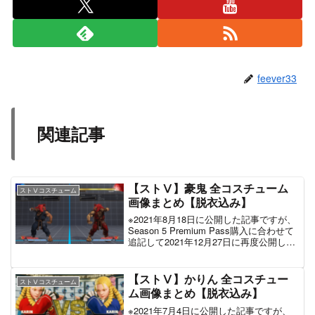
feever33
関連記事
【ストⅤ】豪鬼 全コスチューム
ストⅤコスチューム
画像まとめ【脱衣込み】
※2021年8月18日に公開した記事ですが、
Season 5 Premium Pass購入に合わせて
追記して2021年12月27日に再度公開しま
した。ストリートファイターⅤの豪鬼の
全コスチューム画像をまとめました。な
ぜかCAPCOM公式サイ...
【ストⅤ】かりん 全コスチュー
ストⅤコスチューム
ム画像まとめ【脱衣込み】
※2021年7月4日に公開した記事ですが、